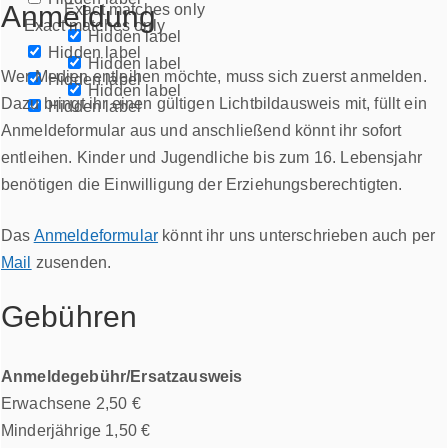
Anmeldung
Exact matches only
Exact matches only
Hidden label
Hidden label
Hidden label
Wer Medien entleihen möchte, muss sich zuerst anmelden.
Hidden label
Hidden label
Dazu bringt ihr einen gültigen Lichtbildausweis mit, füllt ein
Hidden label
Anmeldeformular aus und anschließend könnt ihr sofort
entleihen. Kinder und Jugendliche bis zum 16. Lebensjahr
benötigen die Einwilligung der Erziehungsberechtigten.
Das
Anmeldeformular
könnt ihr uns unterschrieben auch per
Mail
zusenden.
Gebühren
Anmeldegebühr/Ersatzausweis
Erwachsene 2,50 €
Minderjährige 1,50 €