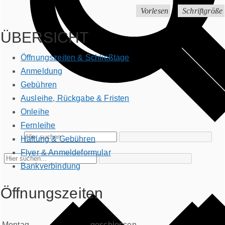
Vorlesen
Schriftgröße
ÜBERSICHT
Öffnungszeiten & Schließtage
Anmeldung
Gebühren
Ausleihe, Rückgabe & Fristen
Onleihe
Fernleihe
Haftung & Gebühren
Flyer & Anmeldeformular
Bankverbindung
Öffnungszeiten
Montag
geschlossen