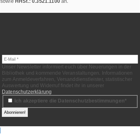
sowie
HHSt.: 0.3521.1100
an.
Unser Newsletter informiert euch über Neuerungen in der
Bibliothek und kommende Veranstaltungen. Informationen
zum Anmeldeverfahren, Versanddienstleister, statistischer
Auswertung und Widerruf findet ihr in unserer
Datenschutzerklärung
Ich akzeptiere die Datenschutzbestimmungen*
Kontakt